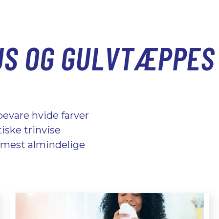
S OG GULVTÆPPES 
 bevare hvide farver
iske trinvise
e mest almindelige