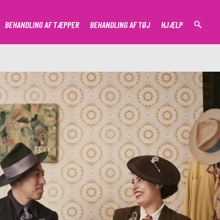
BEHANDLING AF TÆPPER
BEHANDLING AF TØJ
HJÆLP